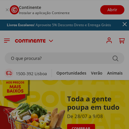
Continente
Abrir
Instalar a aplicação Continente
s Escolares
! Aproveite 5% Desconto Direto e Entrega Grátis
Supermercado Online
O que procura?
Oportunidades
Verão
Animais
1500-392 Lisboa
Toda a gente
poupa em tudo
De 28/07 a 9/08
COMPRAR