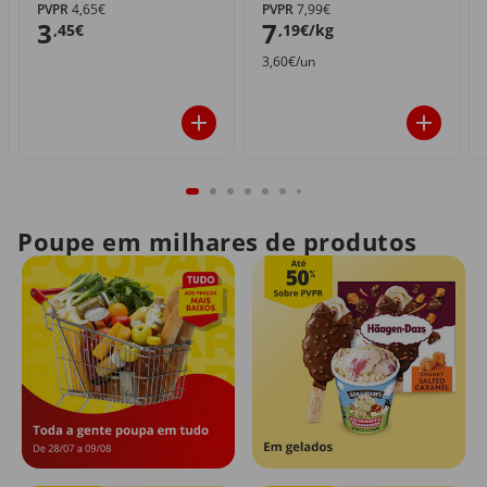
PVPR
4,65€
PVPR
7,99€
3
7
,45€
,19€/kg
3,60€/un
Poupe em milhares de produtos