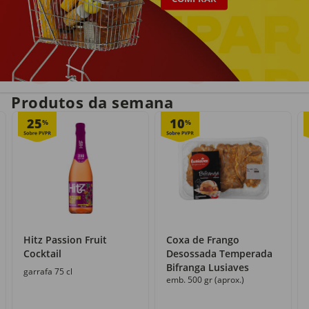
Entrega em casa
Recolha grátis
no próprio dia
com o Click&Go
Produtos da semana
25
10
%
%
Hitz Passion Fruit
Coxa de Frango
Cocktail
Desossada Temperada
Bifranga Lusiaves
garrafa 75 cl
emb. 500 gr (aprox.)