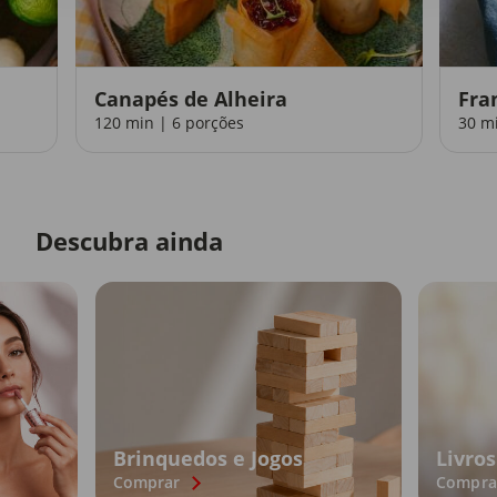
Canapés de Alheira
Fra
120 min | 6 porções
30 m
Descubra ainda
Brinquedos e Jogos
Livros
Comprar
Compra