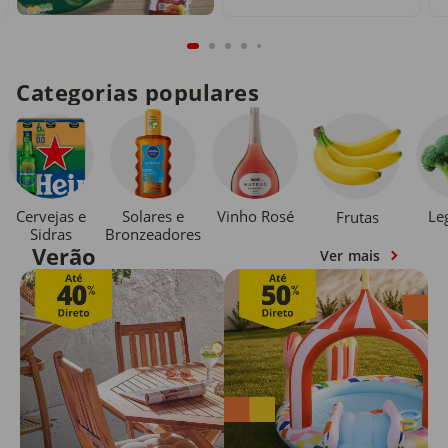
Categorias populares
Cervejas e
Solares e
Vinho Rosé
Le
Frutas
Sidras
Bronzeadores
Verão
Ver mais