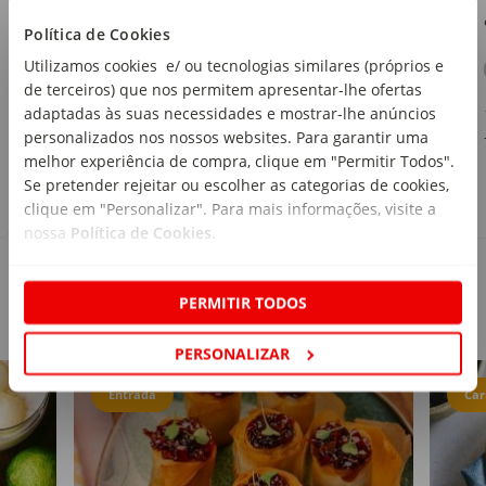
Continente
Política de Cookies
emb. 250 g
Utilizamos cookies e/ ou tecnologias similares (próprios e
de terceiros) que nos permitem apresentar-lhe ofertas
1
,79€
adaptadas às suas necessidades e mostrar-lhe anúncios
personalizados nos nossos websites. Para garantir uma
7,16€/kg
melhor experiência de compra, clique em "Permitir Todos".
Se pretender rejeitar ou escolher as categorias de cookies,
clique em "Personalizar". Para mais informações, visite a
nossa
Política de Cookies
.
PERMITIR TODOS
Receitas
PERSONALIZAR
Entrada
Car