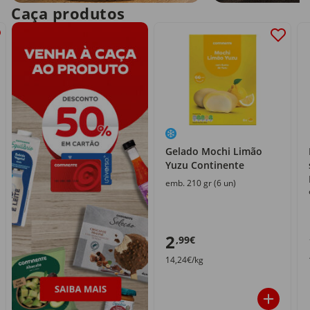
Caça produtos
Gelado Mochi Limão
Yuzu Continente
emb. 210 gr (6 un)
2
,99€
14,24€/kg