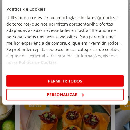
Continente
Política de Cookies
emb. 250 g
Utilizamos cookies e/ ou tecnologias similares (próprios e
de terceiros) que nos permitem apresentar-lhe ofertas
1
,79€
adaptadas às suas necessidades e mostrar-lhe anúncios
personalizados nos nossos websites. Para garantir uma
7,16€/kg
melhor experiência de compra, clique em "Permitir Todos".
Se pretender rejeitar ou escolher as categorias de cookies,
clique em "Personalizar". Para mais informações, visite a
nossa
Política de Cookies
.
PERMITIR TODOS
Receitas
PERSONALIZAR
Entrada
Car