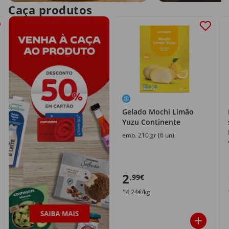
Caça produtos
Gelado Mochi Limão
Yuzu Continente
emb. 210 gr (6 un)
2
,99€
14,24€/kg