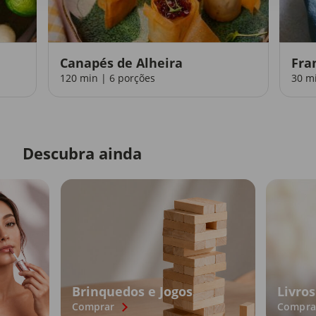
Canapés de Alheira
Fra
120 min | 6 porções
30 m
Descubra ainda
Brinquedos e Jogos
Livros
Comprar
Compra