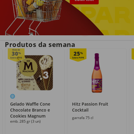
Entrega em casa
Recolha grátis
no próprio dia
com o Click&Go
Produtos da semana
Mais de
30
25
%
%
Gelado Waffle Cone
Hitz Passion Fruit
Chocolate Branco e
Cocktail
Cookies Magnum
garrafa 75 cl
emb. 285 gr (3 un)