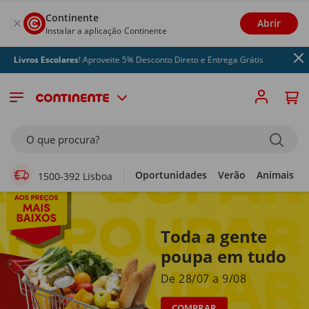
Continente
Abrir
Instalar a aplicação Continente
s Escolares
! Aproveite 5% Desconto Direto e Entrega Grátis
Supermercado Online
O que procura?
Oportunidades
Verão
Animais
1500-392 Lisboa
Toda a gente
poupa em tudo
De 28/07 a 9/08
COMPRAR