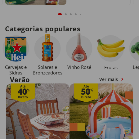
Categorias populares
Cervejas e
Solares e
Vinho Rosé
Le
Frutas
Sidras
Bronzeadores
Verão
Ver mais