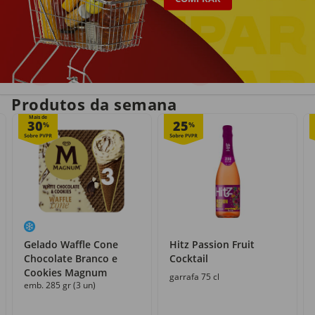
Entrega em casa
Recolha grátis
no próprio dia
com o Click&Go
Produtos da semana
Mais de
30
25
%
%
Gelado Waffle Cone
Hitz Passion Fruit
Chocolate Branco e
Cocktail
Cookies Magnum
garrafa 75 cl
emb. 285 gr (3 un)