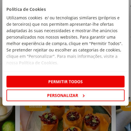
Continente
Política de Cookies
emb. 250 g
Utilizamos cookies e/ ou tecnologias similares (próprios e
de terceiros) que nos permitem apresentar-lhe ofertas
1
,79€
adaptadas às suas necessidades e mostrar-lhe anúncios
personalizados nos nossos websites. Para garantir uma
7,16€/kg
melhor experiência de compra, clique em "Permitir Todos".
Se pretender rejeitar ou escolher as categorias de cookies,
clique em "Personalizar". Para mais informações, visite a
nossa
Política de Cookies
.
PERMITIR TODOS
Receitas
PERSONALIZAR
Entrada
Car