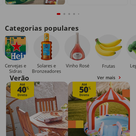
Categorias populares
Cervejas e
Solares e
Vinho Rosé
Le
Frutas
Sidras
Bronzeadores
Verão
Ver mais