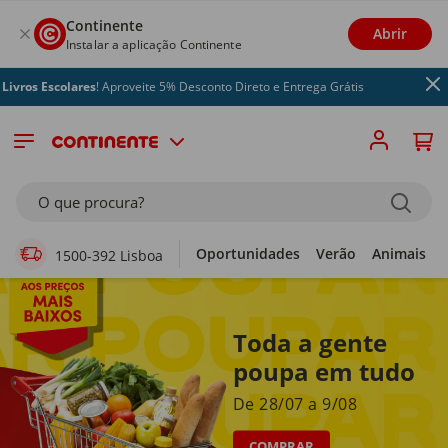
Continente
Abrir
Instalar a aplicação Continente
scolares
! Aproveite 5% Desconto Direto e Entrega Grátis
Supermercado Online
O que procura?
Oportunidades
Verão
Animais
1500-392 Lisboa
Toda a gente
poupa em tudo
De 28/07 a 9/08
COMPRAR