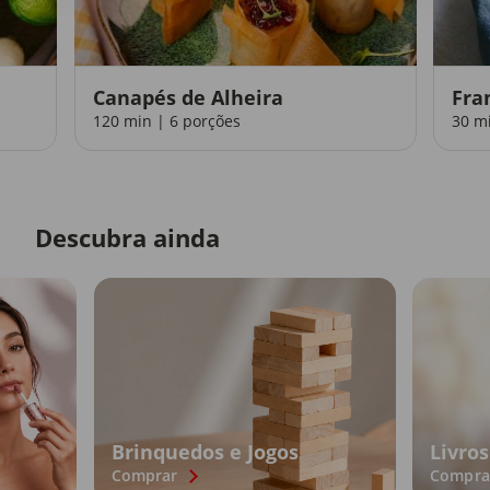
Canapés de Alheira
Fra
120 min | 6 porções
30 m
Descubra ainda
Brinquedos e Jogos
Livros
Comprar
Compra