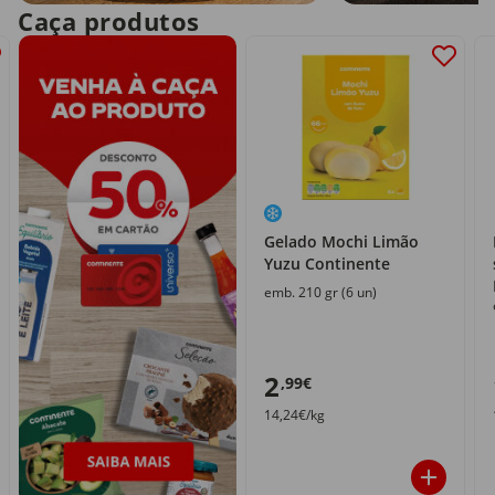
Caça produtos
Gelado Mochi Limão
Yuzu Continente
emb. 210 gr (6 un)
2
,99€
14,24€/kg