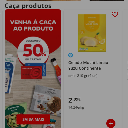
Caça produtos
Gelado Mochi Limão
Yuzu Continente
emb. 210 gr (6 un)
2
,99€
14,24€/kg