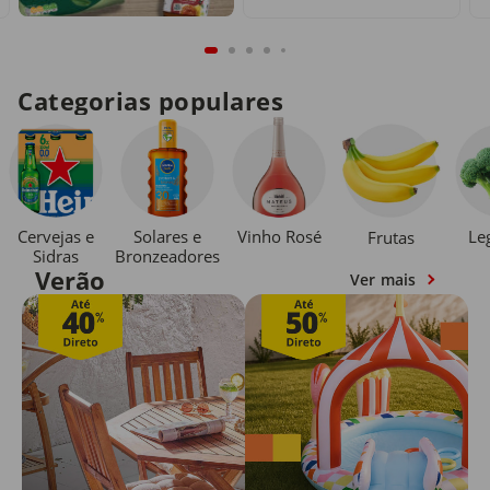
Categorias populares
Cervejas e
Solares e
Vinho Rosé
Le
Frutas
Sidras
Bronzeadores
Verão
Ver mais