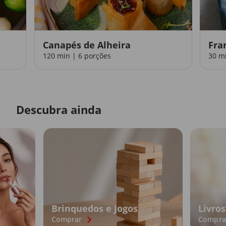
Canapés de Alheira
Fra
120 min | 6 porções
30 m
Descubra ainda
Brinquedos e Jogos
Livros
Comprar
Compra