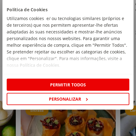
Continente
Política de Cookies
emb. 250 g
Utilizamos cookies e/ ou tecnologias similares (próprios e
de terceiros) que nos permitem apresentar-lhe ofertas
1
,79€
adaptadas às suas necessidades e mostrar-lhe anúncios
personalizados nos nossos websites. Para garantir uma
7,16€/kg
melhor experiência de compra, clique em "Permitir Todos".
Se pretender rejeitar ou escolher as categorias de cookies,
clique em "Personalizar". Para mais informações, visite a
nossa
Política de Cookies
.
PERMITIR TODOS
Receitas
PERSONALIZAR
Entrada
Car