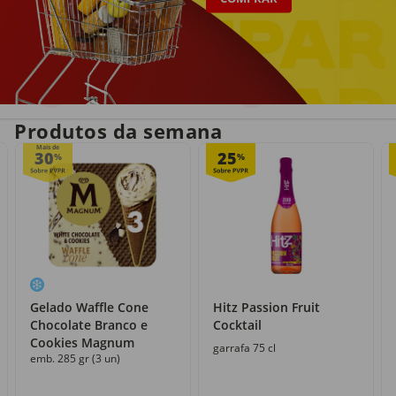
Entrega em casa
Recolha grátis
no próprio dia
com o Click&Go
Produtos da semana
Mais de
30
25
%
%
Gelado Waffle Cone
Hitz Passion Fruit
Chocolate Branco e
Cocktail
Cookies Magnum
garrafa 75 cl
emb. 285 gr (3 un)