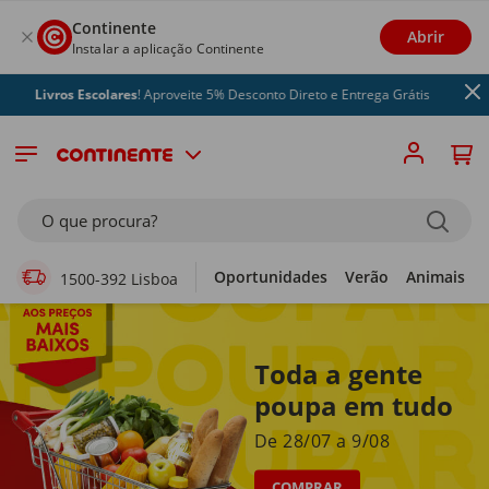
Continente
Abrir
Instalar a aplicação Continente
vros Escolares
! Aproveite 5% Desconto Direto e Entrega Grátis
Supermercado Online
O que procura?
Oportunidades
Verão
Animais
1500-392 Lisboa
Toda a gente
poupa em tudo
De 28/07 a 9/08
COMPRAR