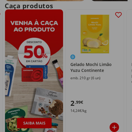
Caça produtos
Gelado Mochi Limão
Yuzu Continente
emb. 210 gr (6 un)
2
,99€
14,24€/kg