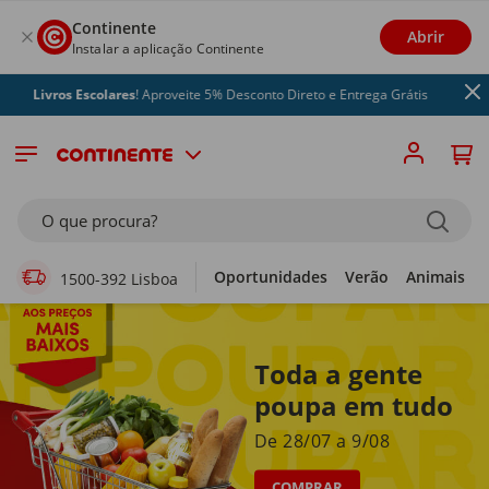
Continente
Abrir
Instalar a aplicação Continente
ros Escolares
! Aproveite 5% Desconto Direto e Entrega Grátis
Supermercado Online
O que procura?
Oportunidades
Verão
Animais
1500-392 Lisboa
Toda a gente
poupa em tudo
De 28/07 a 9/08
COMPRAR