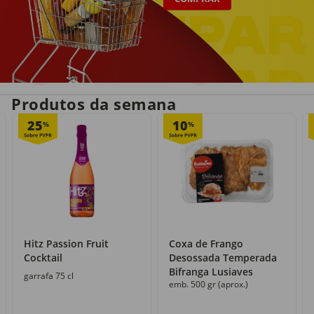
Entrega em casa
Recolha grátis
no próprio dia
com o Click&Go
Produtos da semana
25
10
%
%
Hitz Passion Fruit
Coxa de Frango
Cocktail
Desossada Temperada
Bifranga Lusiaves
garrafa 75 cl
emb. 500 gr (aprox.)