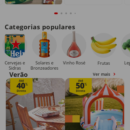
Categorias populares
Cervejas e
Solares e
Vinho Rosé
Le
Frutas
Sidras
Bronzeadores
Verão
Ver mais