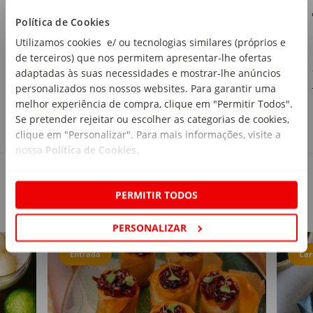
Continente
Política de Cookies
emb. 250 g
Utilizamos cookies e/ ou tecnologias similares (próprios e
de terceiros) que nos permitem apresentar-lhe ofertas
1
,79€
adaptadas às suas necessidades e mostrar-lhe anúncios
personalizados nos nossos websites. Para garantir uma
7,16€/kg
melhor experiência de compra, clique em "Permitir Todos".
Se pretender rejeitar ou escolher as categorias de cookies,
clique em "Personalizar". Para mais informações, visite a
nossa
Política de Cookies
.
PERMITIR TODOS
Receitas
PERSONALIZAR
Entrada
Car