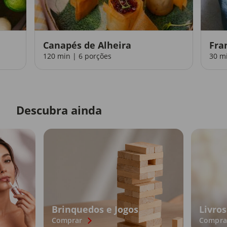
Canapés de Alheira
Fra
120 min | 6 porções
30 m
Descubra ainda
Brinquedos e Jogos
Livros
Comprar
Compra