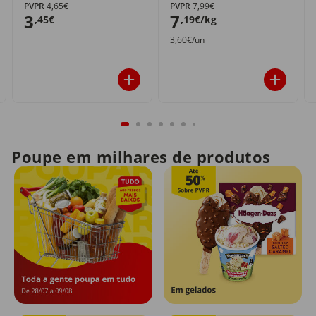
PVPR
4,65€
PVPR
7,99€
3
7
,45€
,19€/kg
3,60€/un
Poupe em milhares de produtos