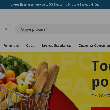
Livros Escolares
! Aproveite 5% Desconto Direto e Entrega Grátis
O que procura?
Animais
Casa
Livros Escolares
Cozinha Contine
To
po
De 28/07