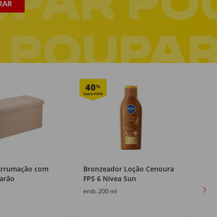
RAR
Pagamento seguro
online ou na entrega
40
25
%
Arrumação com
Bronzeador Loção Cenoura
Cerv
arão
FPS 6 Nivea Sun
Sup
emb. 200 ml
emb. 