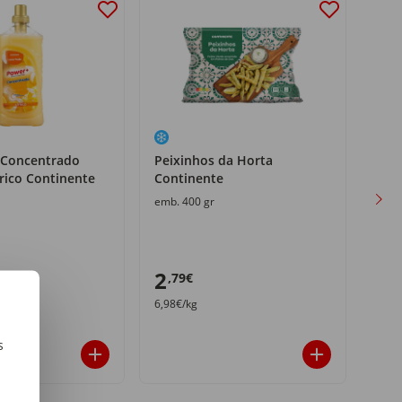
 Concentrado
Peixinhos da Horta
Per
rico Continente
Continente
MyL
emb. 400 gr
emb.
2
3
,79€
,8
6,98€/kg
21,61
s
m