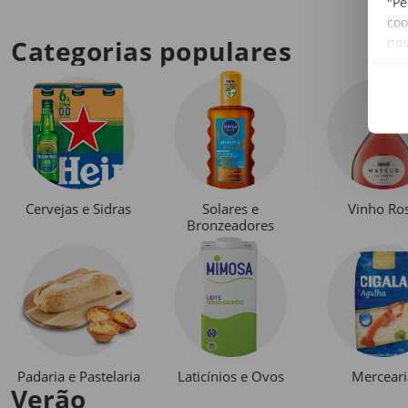
"Pe
coo
no
Categorias populares
Cervejas e Sidras
Solares e
Vinho Ro
Bronzeadores
Padaria e Pastelaria
Laticínios e Ovos
Merceari
Verão