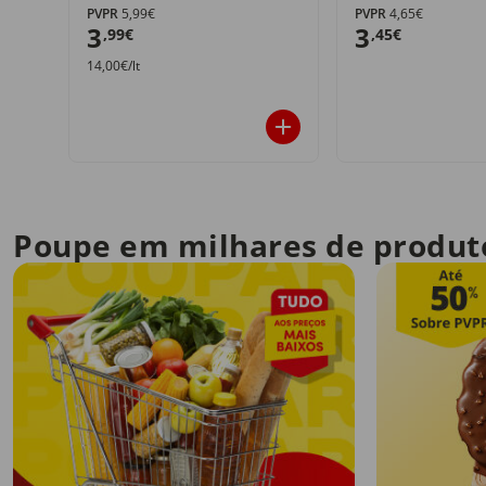
PVPR
5,99€
PVPR
4,65€
3
3
,99€
,45€
14,00€/lt
Poupe em milhares de produt