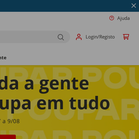
Ajuda
Login/Registo
nte
da a gente
upa em tudo
 a 9/08