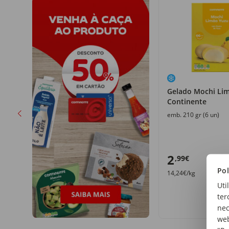
Gelado Mochi Li
Continente
emb. 210 gr (6 un)
2
,99€
Pol
14,24€/kg
Uti
ter
nec
web