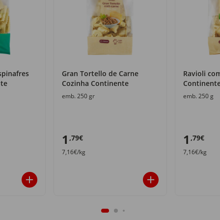
spinafres
Gran Tortello de Carne
Ravioli co
te
Cozinha Continente
Continent
emb. 250 gr
emb. 250 g
1
1
,79€
,79€
7,16€/kg
7,16€/kg