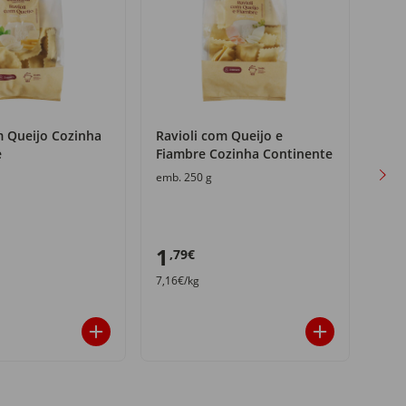
m Queijo Cozinha
Ravioli com Queijo e
Tagl
e
Fiambre Cozinha Continente
Coz
emb. 250 g
emb.
1
0
,79€
,9
7,16€/kg
3,80