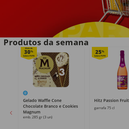
Entrega em casa
no próprio dia
Produtos da semana
Mais de
30
25
%
%
Gelado Waffle Cone
Hitz Passion Fruit
Chocolate Branco e Cookies
garrafa 75 cl
Magnum
emb. 285 gr (3 un)