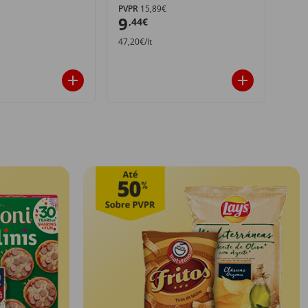
PVPR
15,89€
PVPR
9
4
,44€
,4
47,20€/lt
2,27€