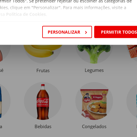
rmitir Todos". Se pretender rejeitar ou escolher as categorias de
kies, clique em "Personalizar". Para mais informações, visite a
ssa
Política de Cookies
.
PERSONALIZAR
PERMITIR TODO
sé
Legumes
Frutas
a
Bebidas
Congelados