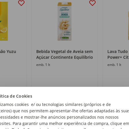
mão Yuzu
Bebida Vegetal de Aveia sem
Lava Tudo
Açúcar Continente Equilíbrio
Power+ Cít
emb. 1 lt
emb. 1 lt
1
1
,05€
,75€
ítica de Cookies
1,05€/lt
1,75€/lt
lizamos cookies e/ ou tecnologias similares (próprios e de
ceiros) que nos permitem apresentar-lhe ofertas adaptadas às sua
essidades e mostrar-lhe anúncios personalizados nos nossos
sites. Para garantir uma melhor experiência de compra, clique e