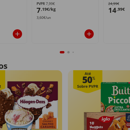
PVPR
7,99€
24,99€
7
14
,19€/kg
,99€
3,60€/un
os