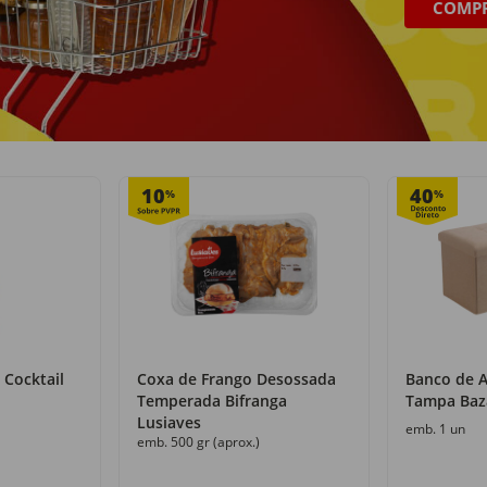
COMP
Recolha grátis
+50 000 produtos
com o Click&Go
numa só loja
10
40
%
%
 Cocktail
Coxa de Frango Desossada
Banco de 
Temperada Bifranga
Tampa Baz
Lusiaves
emb. 1 un
emb. 500 gr (aprox.)