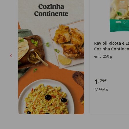
nha
Ravioli Ricota e E
Cozinha Continen
emb. 250 g
1
,79€
7,16€/kg