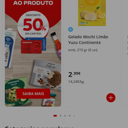
Gelado Mochi Limão
Yuzu Continente
emb. 210 gr (6 un)
2
,99€
14,24€/kg