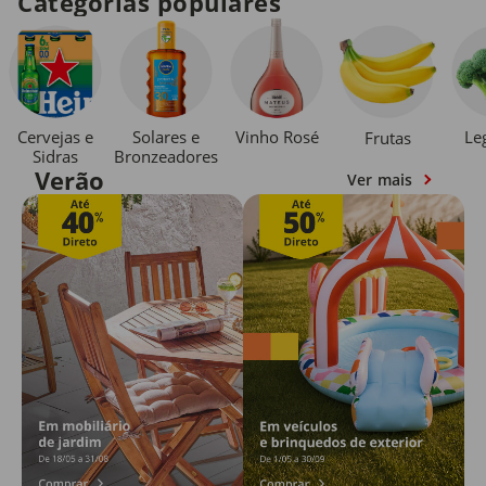
Categorias populares
Cervejas e
Solares e
Vinho Rosé
Le
Frutas
Sidras
Bronzeadores
Verão
Ver mais