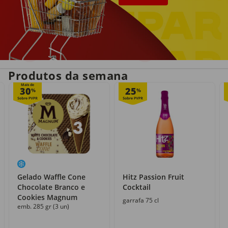
Entrega em casa
Recolha grátis
no próprio dia
com o Click&Go
Produtos da semana
Mais de
30
25
%
%
Gelado Waffle Cone
Hitz Passion Fruit
Chocolate Branco e
Cocktail
Cookies Magnum
garrafa 75 cl
emb. 285 gr (3 un)