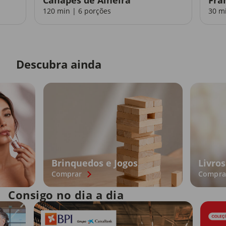
120 min | 6 porções
30 m
Descubra ainda
Brinquedos e Jogos
Livros
Comprar
Compra
Consigo no dia a dia