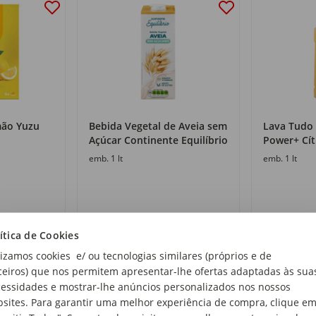
mão Yuzu
Bebida Vegetal de Aveia sem
Lava Tudo
Açúcar Continente Equilíbrio
Power+ Cít
emb. 1 lt
emb. 1 lt
1
1
,05€
,75€
ítica de Cookies
1,05€/lt
1,75€/lt
lizamos cookies e/ ou tecnologias similares (próprios e de
ceiros) que nos permitem apresentar-lhe ofertas adaptadas às sua
essidades e mostrar-lhe anúncios personalizados nos nossos
sites. Para garantir uma melhor experiência de compra, clique e