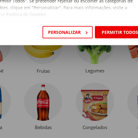
rmitir Todos". Se pretender rejeitar ou escolher as categorias de
kies, clique em "Personalizar". Para mais informações, visite a
ssa
Política de Cookies
.
PERSONALIZAR
PERMITIR TODO
sé
Legumes
Frutas
a
Bebidas
Congelados