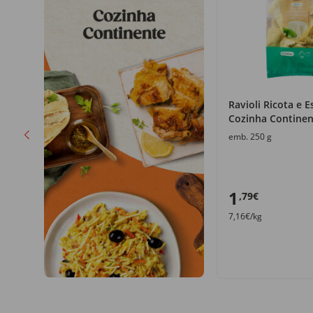
nha
Ravioli Ricota e E
Cozinha Continen
emb. 250 g
1
,79€
7,16€/kg