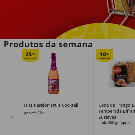
Entrega em casa
no próprio dia
Produtos da semana
25
10
%
%
Hitz Passion Fruit Cocktail
Coxa de Frango 
Temperada Bifra
garrafa 75 cl
Lusiaves
emb. 500 gr (aprox.)