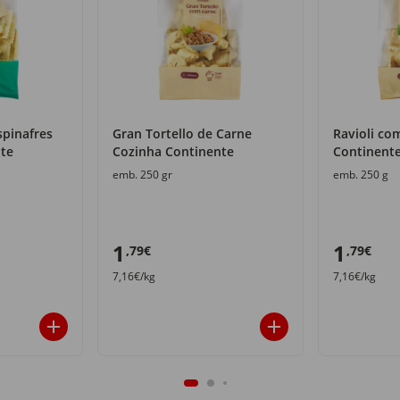
spinafres
Gran Tortello de Carne
Ravioli co
te
Cozinha Continente
Continent
emb. 250 gr
emb. 250 g
1
1
,79€
,79€
7,16€/kg
7,16€/kg