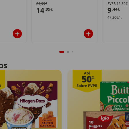
24,99€
PVPR
15,89€
14
9
,99€
,44€
47,20€/lt
os