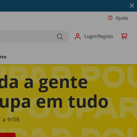
Ajuda
Login/Registo
nte
da a gente
upa em tudo
 a 9/08