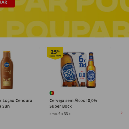
RAR
Pagamento seguro
online ou na entrega
25
%
r Loção Cenoura
Cerveja sem Álcool 0,0%
Cere
a Sun
Super Bock
emb.
emb. 6 x 33 cl