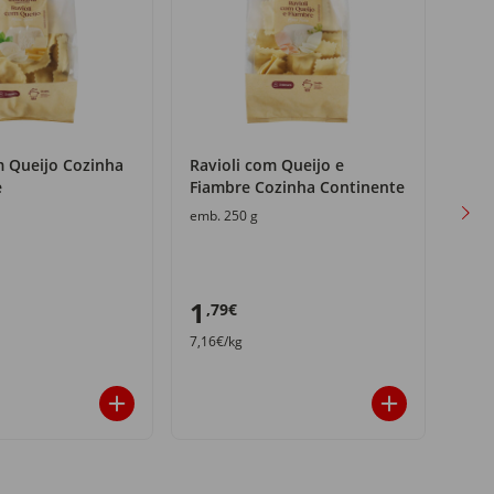
m Queijo Cozinha
Ravioli com Queijo e
Tagl
e
Fiambre Cozinha Continente
Coz
emb. 250 g
emb.
1
0
,79€
,9
7,16€/kg
3,80