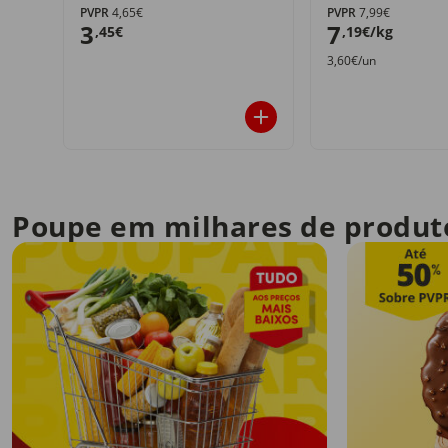
PVPR
4,65€
PVPR
7,99€
3
7
,45€
,19€/kg
3,60€/un
Poupe em milhares de produt