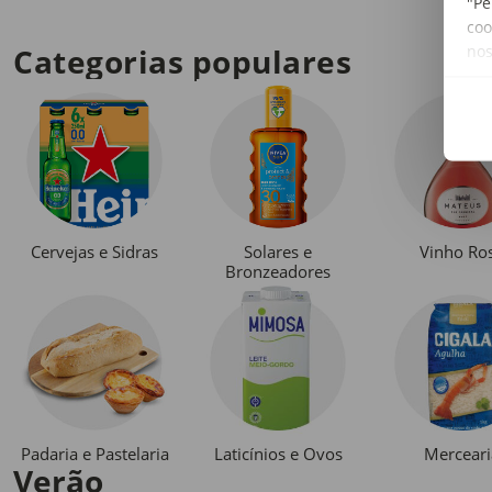
"Pe
coo
no
Categorias populares
Cervejas e Sidras
Solares e
Vinho Ro
Bronzeadores
Padaria e Pastelaria
Laticínios e Ovos
Merceari
Verão