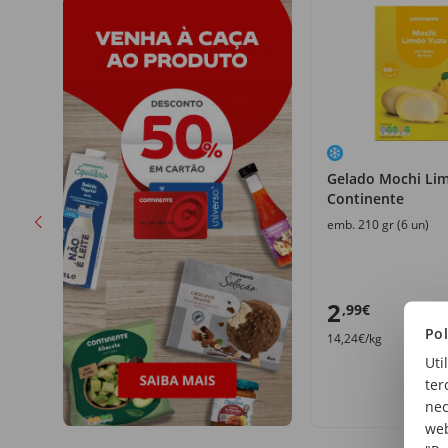
Gelado Mochi Li
Continente
emb. 210 gr (6 un)
2
,99€
Pol
14,24€/kg
Uti
ter
nec
web