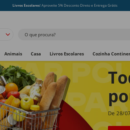
Livros Escolares
! Aproveite 5% Desconto Direto e Entrega Grátis
O que procura?
Animais
Casa
Livros Escolares
Cozinha Contine
To
po
De 28/07