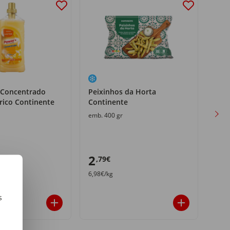
 Concentrado
Peixinhos da Horta
Per
rico Continente
Continente
MyL
emb. 400 gr
emb.
2
3
,79€
,8
6,98€/kg
21,61
s
m