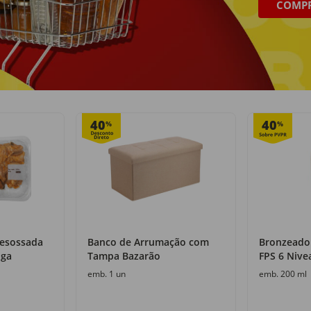
COMP
Recolha grátis
+50 000 produtos
com o Click&Go
numa só loja
40
40
%
%
Desossada
Banco de Arrumação com
Bronzeado
nga
Tampa Bazarão
FPS 6 Nive
emb. 1 un
emb. 200 ml