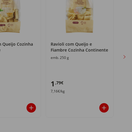
m Queijo Cozinha
Ravioli com Queijo e
Tagl
e
Fiambre Cozinha Continente
Coz
emb. 250 g
emb.
1
0
,79€
,9
7,16€/kg
3,80