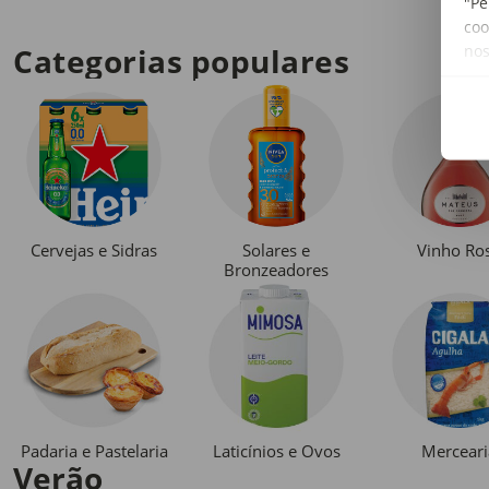
"Pe
coo
no
Categorias populares
Cervejas e Sidras
Solares e
Vinho Ro
Bronzeadores
Padaria e Pastelaria
Laticínios e Ovos
Merceari
Verão