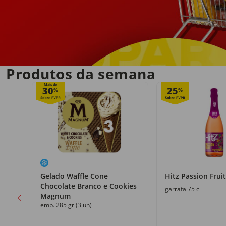
Entrega em casa
no próprio dia
Produtos da semana
Mais de
30
25
%
%
Gelado Waffle Cone
Hitz Passion Fruit
Chocolate Branco e Cookies
garrafa 75 cl
Magnum
emb. 285 gr (3 un)