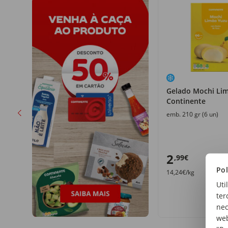
Gelado Mochi Li
Continente
emb. 210 gr (6 un)
2
,99€
Pol
14,24€/kg
Uti
ter
nec
web