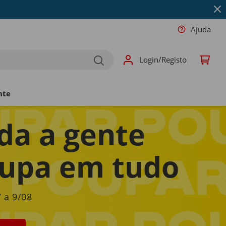
Ajuda
Login/Registo
nte
da a gente
upa em tudo
 a 9/08