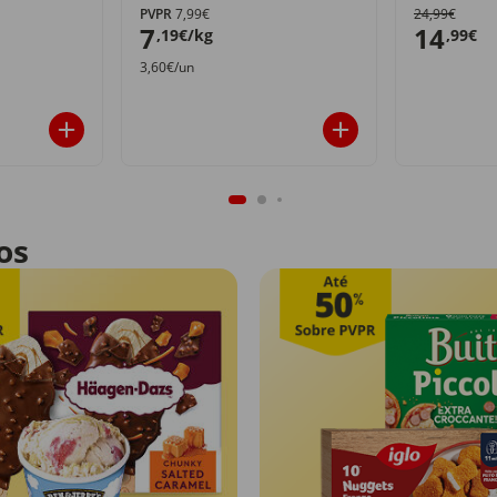
PVPR
7,99€
24,99€
7
14
,19€/kg
,99€
3,60€/un
os