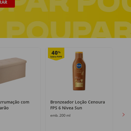
RAR
Pagamento seguro
online ou na entrega
40
25
%
Arrumação com
Bronzeador Loção Cenoura
Cerv
arão
FPS 6 Nivea Sun
Sup
emb. 200 ml
emb. 