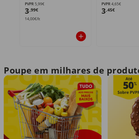
PVPR
5,99€
PVPR
4,65€
3
3
,99€
,45€
14,00€/lt
Poupe em milhares de produt