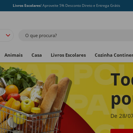
Livros Escolares
! Aproveite 5% Desconto Direto e Entrega Grátis
O que procura?
Animais
Casa
Livros Escolares
Cozinha Contine
To
po
De 28/07