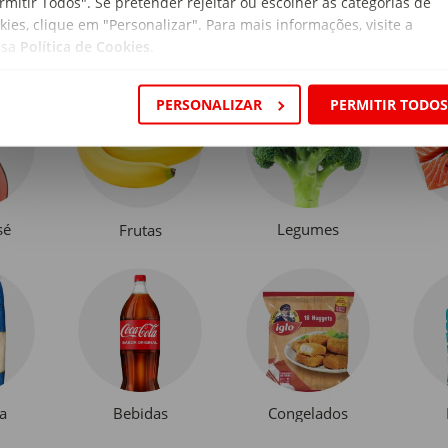
rmitir Todos". Se pretender rejeitar ou escolher as categorias de
kies, clique em "Personalizar". Para mais informações, visite a
ssa
Política de Cookies
.
PERSONALIZAR
PERMITIR TODO
sé
Legumes
Frutas
a
Bebidas
Congelados