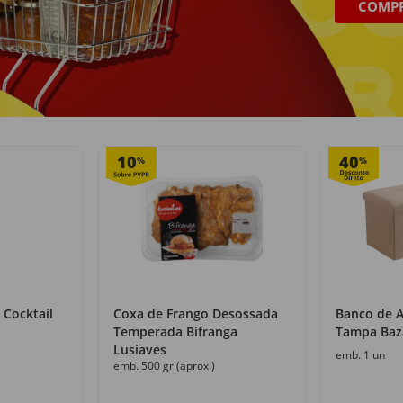
COMP
Recolha grátis
+50 000 produtos
com o Click&Go
numa só loja
10
40
%
%
 Cocktail
Coxa de Frango Desossada
Banco de 
Temperada Bifranga
Tampa Baz
Lusiaves
emb. 1 un
emb. 500 gr (aprox.)