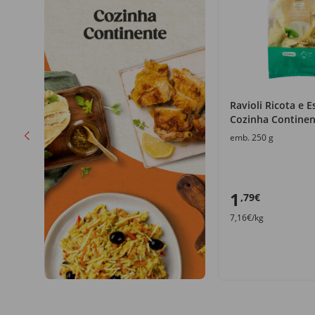
nha
Ravioli Ricota e E
Cozinha Continen
emb. 250 g
1
,79€
7,16€/kg