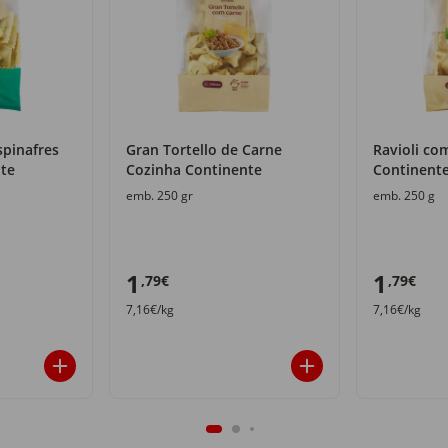
spinafres
Gran Tortello de Carne
Ravioli co
te
Cozinha Continente
Continent
emb. 250 gr
emb. 250 g
1
1
,79€
,79€
7,16€/kg
7,16€/kg