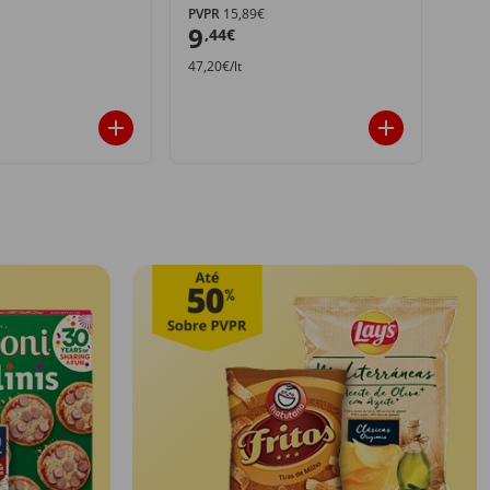
PVPR
15,89€
PVPR
9
4
,44€
,4
47,20€/lt
2,27€