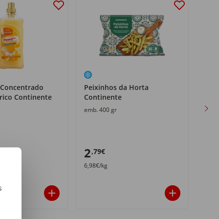
 Concentrado
Peixinhos da Horta
Per
rico Continente
Continente
MyL
emb. 400 gr
emb.
2
3
,79€
,8
6,98€/kg
21,61
s
m