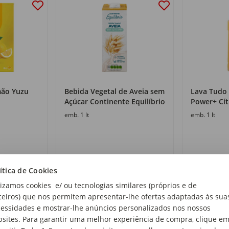
mão Yuzu
Bebida Vegetal de Aveia sem
Lava Tudo
Açúcar Continente Equilíbrio
Power+ Cít
emb. 1 lt
emb. 1 lt
1
1
,05€
,75€
ítica de Cookies
1,05€/lt
1,75€/lt
lizamos cookies e/ ou tecnologias similares (próprios e de
ceiros) que nos permitem apresentar-lhe ofertas adaptadas às sua
essidades e mostrar-lhe anúncios personalizados nos nossos
sites. Para garantir uma melhor experiência de compra, clique e