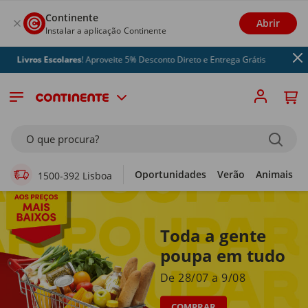
Continente
Abrir
Instalar a aplicação Continente
s Escolares
! Aproveite 5% Desconto Direto e Entrega Grátis
Supermercado Online
O que procura?
Oportunidades
Verão
Animais
1500-392 Lisboa
Toda a gente
poupa em tudo
De 28/07 a 9/08
COMPRAR