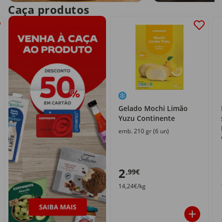
Caça produtos
Gelado Mochi Limão
Yuzu Continente
emb. 210 gr (6 un)
2
,99€
14,24€/kg