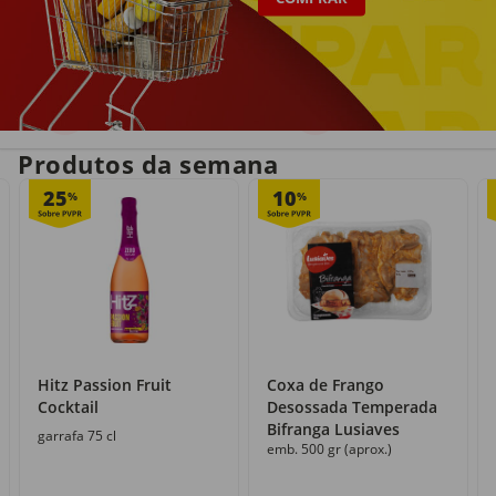
Entrega em casa
Recolha grátis
no próprio dia
com o Click&Go
Produtos da semana
25
10
%
%
Hitz Passion Fruit
Coxa de Frango
Cocktail
Desossada Temperada
Bifranga Lusiaves
garrafa 75 cl
emb. 500 gr (aprox.)