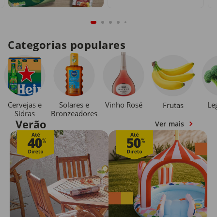
Categorias populares
Cervejas e
Solares e
Vinho Rosé
Le
Frutas
Sidras
Bronzeadores
Verão
Ver mais