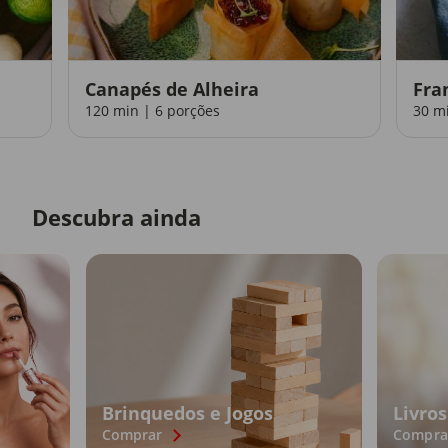
Canapés de Alheira
Fra
120 min | 6 porções
30 m
Descubra ainda
Brinquedos e Jogos
Livros
Comprar
Compra