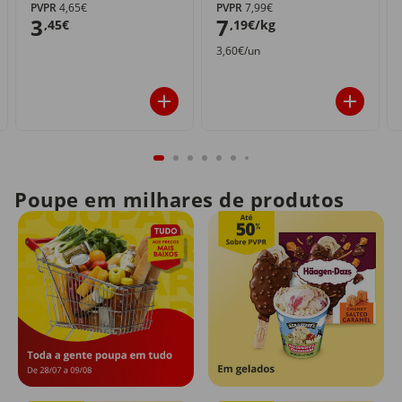
PVPR
4,65€
PVPR
7,99€
3
7
,45€
,19€/kg
3,60€/un
Poupe em milhares de produtos