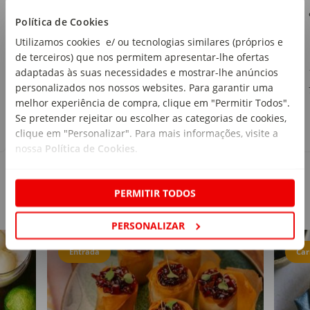
Continente
Política de Cookies
emb. 250 g
Utilizamos cookies e/ ou tecnologias similares (próprios e
de terceiros) que nos permitem apresentar-lhe ofertas
1
,79€
adaptadas às suas necessidades e mostrar-lhe anúncios
personalizados nos nossos websites. Para garantir uma
7,16€/kg
melhor experiência de compra, clique em "Permitir Todos".
Se pretender rejeitar ou escolher as categorias de cookies,
clique em "Personalizar". Para mais informações, visite a
nossa
Política de Cookies
.
PERMITIR TODOS
Receitas
PERSONALIZAR
Entrada
Car