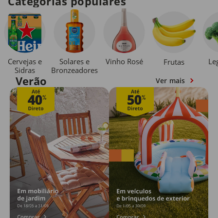
Categorias populares
Cervejas e
Solares e
Vinho Rosé
Le
Frutas
Sidras
Bronzeadores
Verão
Ver mais