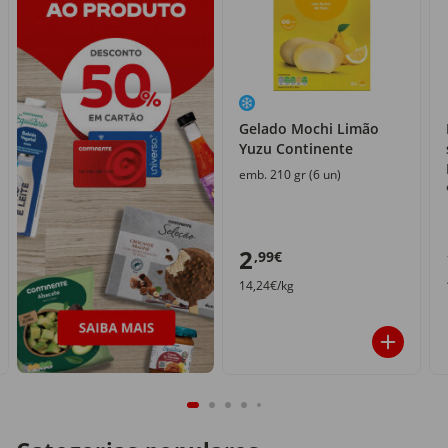
Gelado Mochi Limão
Yuzu Continente
emb. 210 gr (6 un)
2
,99€
14,24€/kg