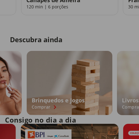
120 min | 6 porções
30 m
Descubra ainda
Brinquedos e Jogos
Livros
Comprar
Compra
Consigo no dia a dia