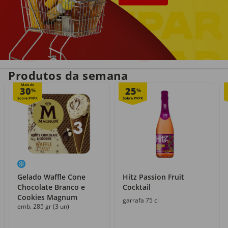
Entrega em casa
Recolha grátis
no próprio dia
com o Click&Go
Produtos da semana
Mais de
30
25
%
%
Gelado Waffle Cone
Hitz Passion Fruit
Chocolate Branco e
Cocktail
Cookies Magnum
garrafa 75 cl
emb. 285 gr (3 un)