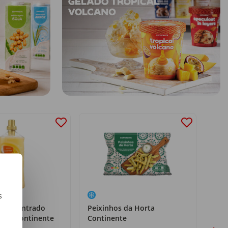
s
 Concentrado
Peixinhos da Horta
Per
m
rico Continente
Continente
MyL