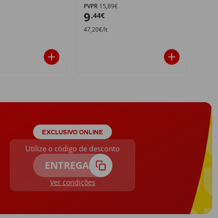
PVPR
15,89€
PVPR
9
4
,44€
,4
47,20€/lt
2,27€
EXCLUSIVO ONLINE
Utilize o código de desconto
ENTREGA
Ver condições