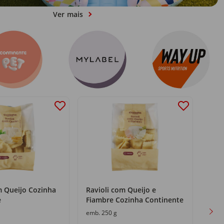
Ver mais
m Queijo Cozinha
Ravioli com Queijo e
Tagl
e
Fiambre Cozinha Continente
Coz
emb. 250 g
emb.