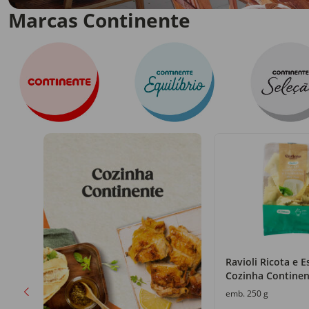
Marcas Continente
nha
Ravioli Ricota e E
Cozinha Continen
emb. 250 g