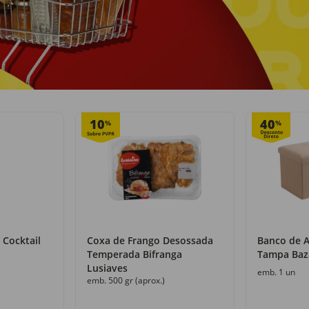
Recolha grátis
+50 000 produtos
com o Click&Go
numa só loja
10
40
%
%
 Cocktail
Coxa de Frango Desossada
Banco de 
Temperada Bifranga
Tampa Baz
Lusiaves
emb. 1 un
emb. 500 gr (aprox.)