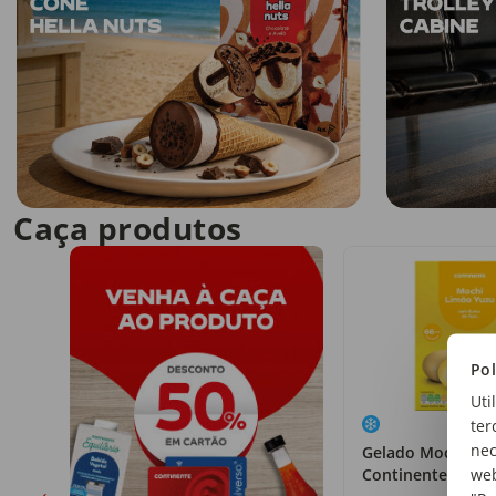
Caça produtos
Pol
Uti
ter
nec
Gelado Mochi Li
web
Continente