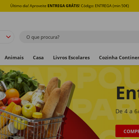
Último dia! Aproveite
ENTREGA GRÁTIS
! Código: ENTREGA (min 50€)
O que procura?
Animais
Casa
Livros Escolares
Cozinha Contine
En
De 4 a 
COMP