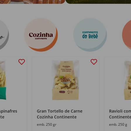
spinafres
Gran Tortello de Carne
Ravioli co
te
Cozinha Continente
Continent
emb. 250 gr
emb. 250 g