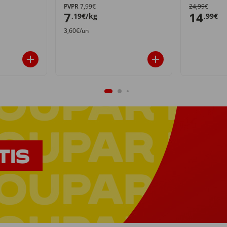
PVPR
7,99€
24,99€
7
14
,19€/kg
,99€
3,60€/un