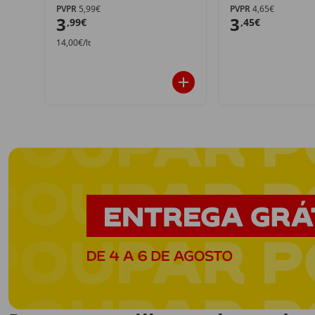
PVPR
5,99€
PVPR
4,65€
3
3
,99€
,45€
14,00€/lt