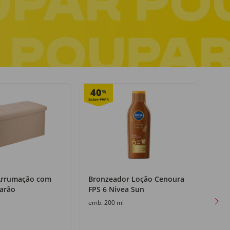
Pagamento seguro
online ou na entrega
40
25
%
Arrumação com
Bronzeador Loção Cenoura
Cerv
arão
FPS 6 Nivea Sun
Sup
emb. 200 ml
emb. 