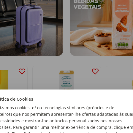
ítica de Cookies
lizamos cookies e/ ou tecnologias similares (próprios e de
ceiros) que nos permitem apresentar-lhe ofertas adaptadas às sua
essidades e mostrar-lhe anúncios personalizados nos nossos
mão Yuzu
Bebida Vegetal de Aveia sem
Lava Tudo
sites. Para garantir uma melhor experiência de compra, clique e
Açúcar Continente Equilíbrio
Power+ Cít