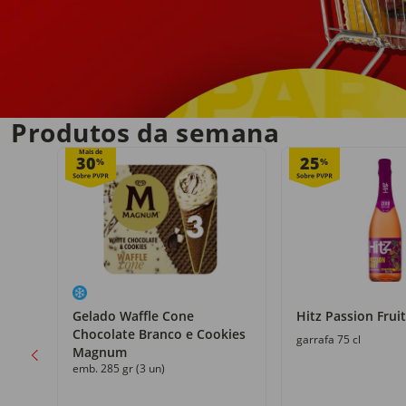
Entrega em casa
no próprio dia
Produtos da semana
Mais de
30
25
%
%
Gelado Waffle Cone
Hitz Passion Fruit
Chocolate Branco e Cookies
garrafa 75 cl
Magnum
emb. 285 gr (3 un)